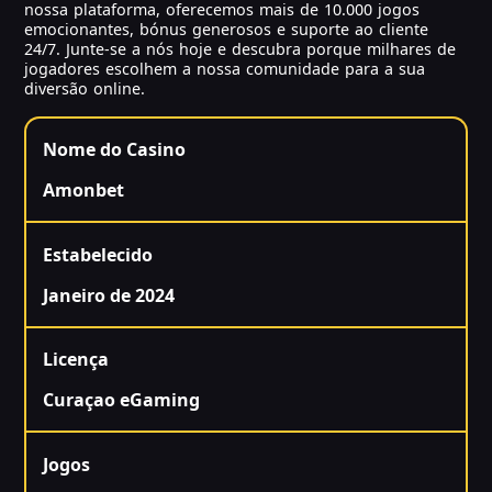
nossa plataforma, oferecemos mais de 10.000 jogos
emocionantes, bónus generosos e suporte ao cliente
24/7. Junte-se a nós hoje e descubra porque milhares de
jogadores escolhem a nossa comunidade para a sua
diversão online.
Nome do Casino
Amonbet
Estabelecido
Janeiro de 2024
Licença
Curaçao eGaming
Jogos