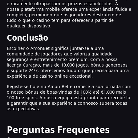
e raramente ultrapassam os prazos estabelecidos. A
nossa plataforma mobile oferece uma experiência fluida e
completa, permitindo que os jogadores desfrutem de
tudo o que o casino tem para oferecer a partir de
qualquer dispositivo.
Conclusão
Escolher o AmonBet significa juntar-se a uma
comunidade de jogadores que valoriza qualidade,
segurança e entretenimento premium. Com a nossa
licença Curaçao, mais de 10.000 jogos, bónus generosos
e suporte 24/7, oferecemos tudo o que precisa para uma
experiência de casino online excecional.
Registe-se hoje no Amon Bet e comece a sua jornada com
o nosso bónus de boas-vindas de 100% até €1.000 mais
100 free spins. A nossa equipa está pronta para recebê-lo
e garantir que a sua experiência connosco supera todas
as expectativas.
Perguntas Frequentes