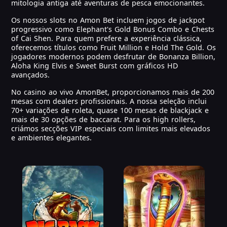
mitologia antiga até aventuras de pesca emocionantes.
Os nossos slots no Amon Bet incluem jogos de jackpot
progressivo como Elephant's Gold Bonus Combo e Chests
of Cai Shen. Para quem prefere a experiência clássica,
oferecemos títulos como Fruit Million e Hold The Gold. Os
jogadores modernos podem desfrutar de Bonanza Billion,
Aloha King Elvis e Sweet Burst com gráficos HD
avançados.
No casino ao vivo AmonBet, proporcionamos mais de 200
mesas com dealers profissionais. A nossa seleção inclui
70+ variações de roleta, quase 100 mesas de blackjack e
mais de 30 opções de baccarat. Para os high rollers,
criámos secções VIP especiais com limites mais elevados
e ambientes elegantes.