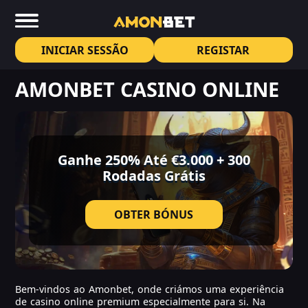
INICIAR SESSÃO
REGISTAR
AMONBET CASINO ONLINE
Ganhe 250% Até €3.000 + 300
Rodadas Grátis
OBTER BÓNUS
Bem-vindos ao Amonbet, onde criámos uma experiência
de casino online premium especialmente para si. Na