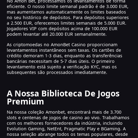
No Amon Bet, processamos os levantamentos de forma
eficiente. O nosso limite semanal padrão é de 3.000 EUR,
mas aumentamos automaticamente os limites baseados
no seu histórico de depósitos. Para depósitos superiores
a 2.500 EUR, oferecemos limites semanais de 5.000 EUR.
Jogadores VIP com depósitos acima de 100.000 EUR
podem levantar até 20.000 EUR semanalmente.
As criptomoedas no AmonBet Casino proporcionam
levantamentos instantâneos sem taxas. Os cartões de
crédito demoram 1-3 dias, enquanto as transferências
bancárias necessitam de 5-7 dias úteis. O primeiro
levantamento está sujeito a verificação KYC, mas os
subsequentes são processados imediatamente.
A Nossa Biblioteca De Jogos
Premium
Na nossa coleção Amonbet, encontrará mais de 3.700
slots e centenas de jogos de casino ao vivo. Trabalhamos
com os melhores fornecedores da indústria, incluindo
Evolution Gaming, NetEnt, Pragmatic Play e BGaming. A
nossa seleção abrange todos os temas populares, desde