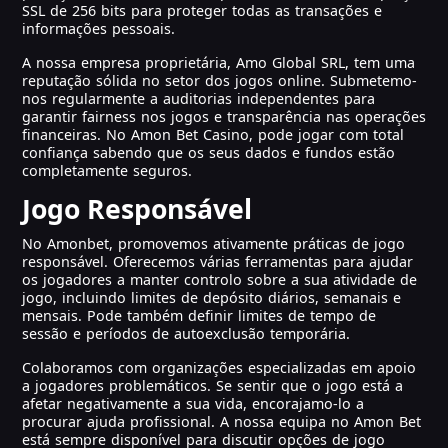
SSL de 256 bits para proteger todas as transações e
informações pessoais.
A nossa empresa proprietária, Amo Global SRL, tem uma
reputação sólida no setor dos jogos online. Submetemo-
nos regularmente a auditorias independentes para
garantir fairness nos jogos e transparência nas operações
financeiras. No Amon Bet Casino, pode jogar com total
confiança sabendo que os seus dados e fundos estão
completamente seguros.
Jogo Responsável
No Amonbet, promovemos ativamente práticas de jogo
responsável. Oferecemos várias ferramentas para ajudar
os jogadores a manter controlo sobre a sua atividade de
jogo, incluindo limites de depósito diários, semanais e
mensais. Pode também definir limites de tempo de
sessão e períodos de autoexclusão temporária.
Colaboramos com organizações especializadas em apoio
a jogadores problemáticos. Se sentir que o jogo está a
afetar negativamente a sua vida, encorajamo-lo a
procurar ajuda profissional. A nossa equipa no Amon Bet
está sempre disponível para discutir opções de jogo