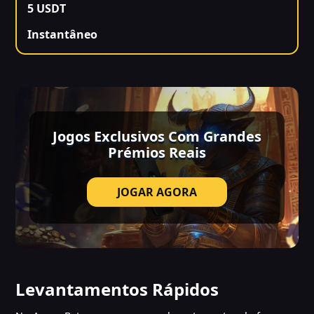
5 USDT
Instantâneo
Jogos Exclusivos Com Grandes
Prémios Reais
JOGAR AGORA
Levantamentos Rápidos