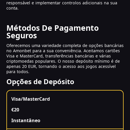
responsável e implementar controlos adicionais na sua
conta.
Métodos De Pagamento
Seguros
Oferecemos uma variedade completa de opções bancárias
no Amonbet para a sua conveniência. Aceitamos cartões
Visa e MasterCard, transferências bancárias e várias
criptomoedas populares. O nosso depósito mínimo é de
apenas 20 EUR, tornando o acesso aos jogos acessível
para todos.
Opções de Depósito
Visa/MasterCard
€20
Instantâneo