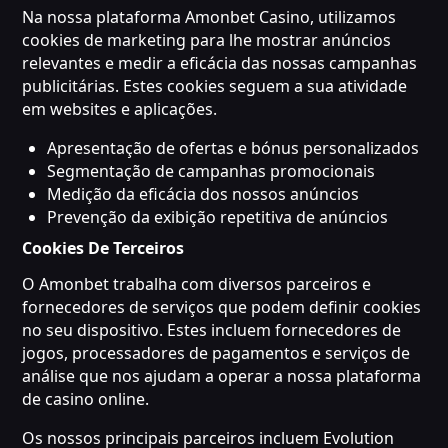
Na nossa plataforma Amonbet Casino, utilizamos
cookies de marketing para lhe mostrar anúncios
relevantes e medir a eficácia das nossas campanhas
publicitárias. Estes cookies seguem a sua atividade
em websites e aplicações.
Apresentação de ofertas e bónus personalizados
Segmentação de campanhas promocionais
Medição da eficácia dos nossos anúncios
Prevenção da exibição repetitiva de anúncios
Cookies De Terceiros
O Amonbet trabalha com diversos parceiros e
fornecedores de serviços que podem definir cookies
no seu dispositivo. Estes incluem fornecedores de
jogos, processadores de pagamentos e serviços de
análise que nos ajudam a operar a nossa plataforma
de casino online.
Os nossos principais parceiros incluem Evolution