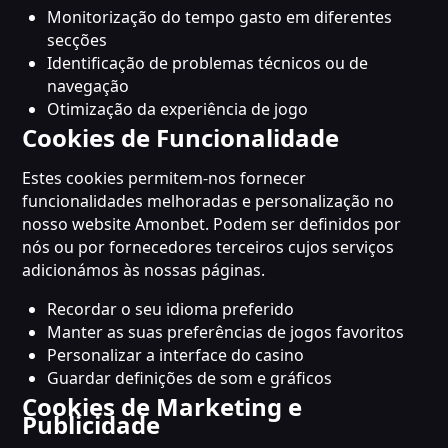
Monitorização do tempo gasto em diferentes
secções
Identificação de problemas técnicos ou de
navegação
Otimização da experiência de jogo
Cookies de Funcionalidade
Estes cookies permitem-nos fornecer
funcionalidades melhoradas e personalização no
nosso website Amonbet. Podem ser definidos por
nós ou por fornecedores terceiros cujos serviços
adicionámos às nossas páginas.
Recordar o seu idioma preferido
Manter as suas preferências de jogos favoritos
Personalizar a interface do casino
Guardar definições de som e gráficos
Cookies de Marketing e
Publicidade