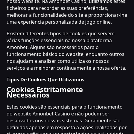
nosso website. Na Amonbet Casino, utilizamos estes
ficheiros para recordar as suas preferências,
melhorar a funcionalidade do site e proporcionar-lhe
uma experiência personalizada de jogo online.
Existem diferentes tipos de cookies que servem
várias funções essenciais na nossa plataforma
Amonbet. Alguns são necessários para o
funcionamento básico do website, enquanto outros
nos ajudam a analisar como utiliza os nossos
serviços e a melhorar continuamente a nossa oferta.
Tipos De Cookies Que Utilizamos
Cookies Estritamente
Necessários
Estes cookies são essenciais para o funcionamento
do website Amonbet Casino e não podem ser
desativados nos nossos sistemas. Geralmente são
definidos apenas em resposta a ações realizadas por