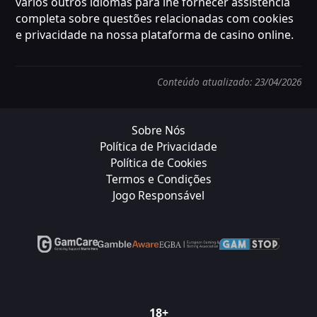
vários outros idiomas para lhe fornecer assistência
completa sobre questões relacionadas com cookies
e privacidade na nossa plataforma de casino online.
Conteúdo atualizado: 23/04/2026
Sobre Nós
Política de Privacidade
Política de Cookies
Termos e Condições
Jogo Responsável
18+