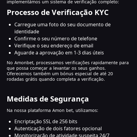
implementámos um sistema de verificação completo:
Processo de Verificação KYC
Carregue uma foto do seu documento de
identidade
Confirme o seu número de telefone
Verifique o seu endereço de email
Aguarde a aprovação em 1-3 dias úteis
No Amonbet, processamos verificações rapidamente para
que possa começar a levantar os seus ganhos.
Oferecemos também um bónus especial de até 20
rodadas grátis quando completa a verificação.
Medidas de Segurança
Na nossa plataforma Amon bet, utilizamos:
Encriptação SSL de 256 bits
Autenticação de dois fatores opcional
Monitorização de atividade suspeita 24/7