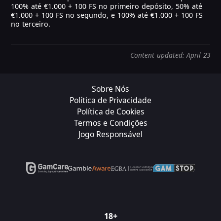
100% até €1.000 + 100 FS no primeiro depósito, 50% até
€1.000 + 100 FS no segundo, e 100% até €1.000 + 100 FS
no terceiro.
Content updated: April 23
Sobre Nós
Política de Privacidade
Política de Cookies
Termos e Condições
Jogo Responsável
18+