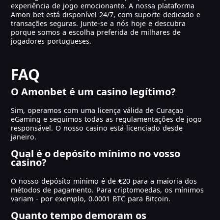
experiência de jogo emocionante. A nossa plataforma
Amon bet está disponível 24/7, com suporte dedicado e
transações seguras. Junte-se a nós hoje e descubra
porque somos a escolha preferida de milhares de
jogadores portugueses.
FAQ
O Amonbet é um casino legítimo?
Sim, operamos com uma licença válida de Curaçao
eGaming e seguimos todas as regulamentações de jogo
responsável. O nosso casino está licenciado desde
janeiro.
Qual é o depósito mínimo no vosso
casino?
O nosso depósito mínimo é de €20 para a maioria dos
métodos de pagamento. Para criptomoedas, os mínimos
variam - por exemplo, 0.0001 BTC para Bitcoin.
Quanto tempo demoram os