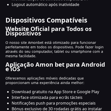
Logout automático após inatividade
Dispositivos Compatíveis
Website Oficial para Todos os
Dispositivos
O nosso site Amonbet está otimizado para funcionar
perfeitamente em todos os dispositivos. Pode fazer login
através do seu computador, tablet ou smartphone com a
mesma facilidade.
Aplicação Amon bet para Android
e iOS
Oferecemos aplicações móveis dedicadas que
proporcionam uma experiência ainda melhor:
Download gratuito na App Store e Google Play
Interface otimizada para ecrãs tácteis
Notificações push para promoções especiais
Bónus exclusivo de 30 rodadas grátis ao instalar