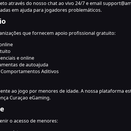
to através do nosso chat ao vivo 24/7 e email
support@am
das em ajuda para jogadores problemáticos.
io
izações que fornecem apoio profissional gratuito:
online
tuito
nciais e online
ramentas de autoajuda
os Comportamentos Aditivos
ente ao jogo por menores de idade. A nossa plataforma est
ença Curaçao eGaming.
de
enir o acesso de menores: