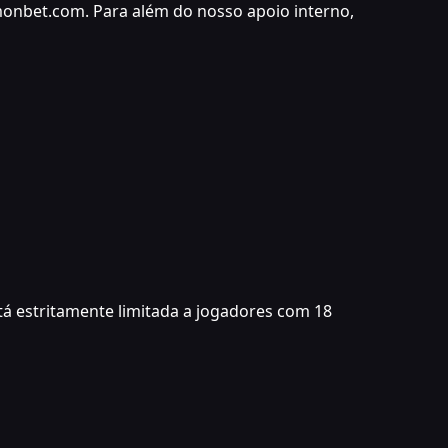
onbet.com
. Para além do nosso apoio interno,
á estritamente limitada a jogadores com 18