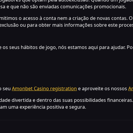
sa e que não são enviadas comunicações promocionais.
mitimos o acesso à conta nem a criação de novas contas. 
oexclusão ou para obter mais informações sobre este proce
 os seus hábitos de jogo, nós estamos aqui para ajudar. Po
o seu
Amonbet Casino registration
e aproveite os nossos
A
dade divertida e dentro das suas possibilidades financei
am uma experiência positiva e segura.