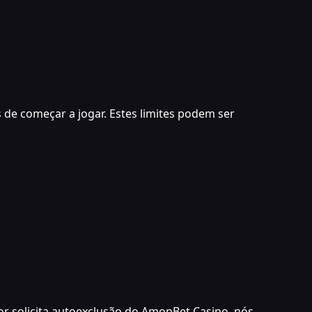
de começar a jogar. Estes limites podem ser
 solicita autoexclusão do AmonBet Casino, nós