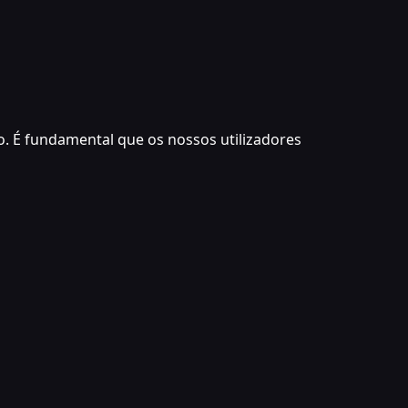
. É fundamental que os nossos utilizadores